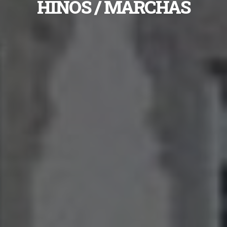
HINOS / MARCHAS